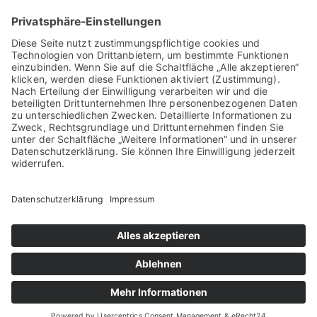
WOHLFÜHLOASEN
Chale "Whisper of Alpacas"
Chalet „Heartbeat of Alpacas“
Chalet „Sound of Nature“
Hofladen
HOME
Impressum
Datenschutzerklärung
© MIRIQUIDI - fine black alpacas