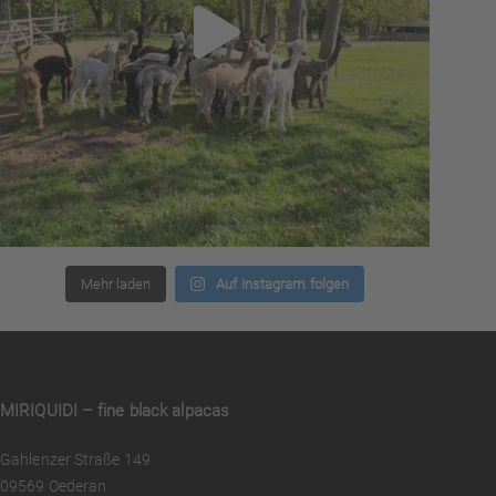
Mehr laden
Auf Instagram folgen
MIRIQUIDI – fine black alpacas
Gahlenzer Straße 149
09569 Oederan